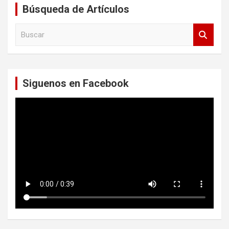
Búsqueda de Artículos
B
u
s
c
a
Siguenos en Facebook
r