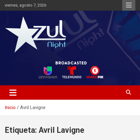
Saltar
viernes, agosto 7, 2026
al
contenido
Noticias de Entretenimiento
Azul Night TV
Inicio
Avril Lavigne
Etiqueta:
Avril Lavigne