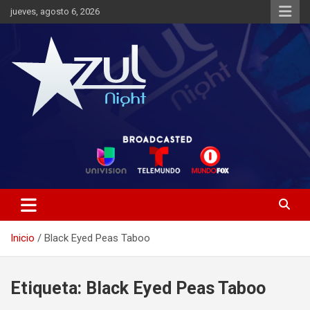
Saltar
jueves, agosto 6, 2026
al
contenido
Noticias de Entretenimiento
Azul Night TV
Inicio
Black Eyed Peas Taboo
Etiqueta:
Black Eyed Peas Taboo