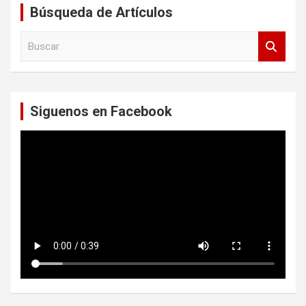
Búsqueda de Artículos
B
u
s
c
a
Siguenos en Facebook
r