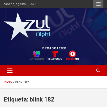
Saltar
sábado, agosto 8, 2026
al
contenido
Noticias de Entretenimiento
Azul Night TV
Inicio
blink 182
Etiqueta:
blink 182