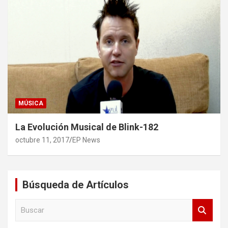
MÚSICA
La Evolución Musical de Blink-182
octubre 11, 2017
EP News
Búsqueda de Artículos
B
u
s