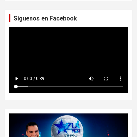
c
a
Siguenos en Facebook
r