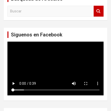
B
u
s
c
a
Siguenos en Facebook
r