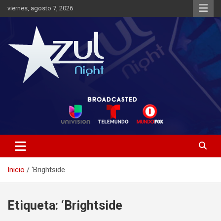
Saltar
viernes, agosto 7, 2026
al
contenido
Noticias de Entretenimiento
Azul Night TV
Inicio
‘Brightside
Etiqueta:
‘Brightside