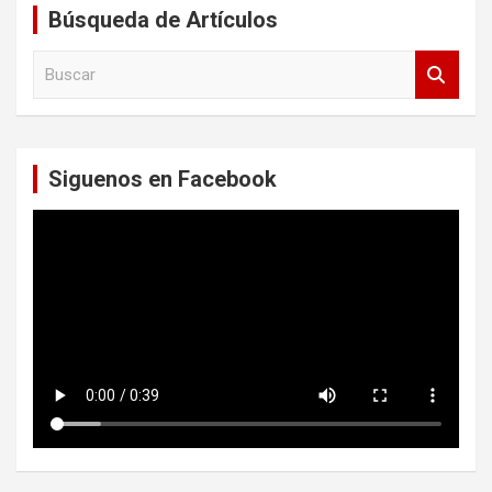
Búsqueda de Artículos
B
u
s
c
a
Siguenos en Facebook
r