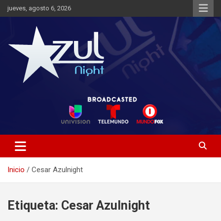
Saltar
jueves, agosto 6, 2026
al
contenido
Noticias de Entretenimiento
Azul Night TV
Inicio
Cesar Azulnight
Etiqueta:
Cesar Azulnight