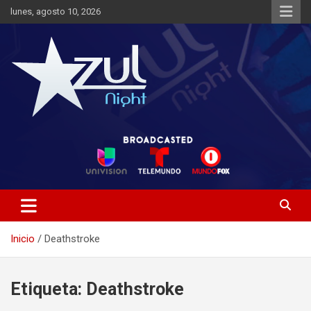
Saltar
lunes, agosto 10, 2026
al
contenido
Noticias de Entretenimiento
Azul Night TV
Inicio
Deathstroke
Etiqueta:
Deathstroke