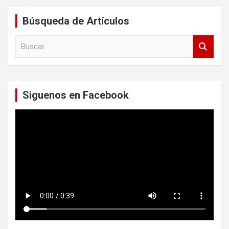
Búsqueda de Artículos
B
u
s
c
a
Siguenos en Facebook
r