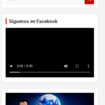
u
s
c
a
Siguenos en Facebook
r