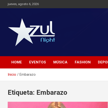
Saltar
jueves, agosto 6, 2026
al
contenido
Noticias de Entretenimiento
Azul Night TV
HOME
EVENTOS
MÚSICA
FASHION
DEPO
Inicio
Embarazo
Etiqueta:
Embarazo