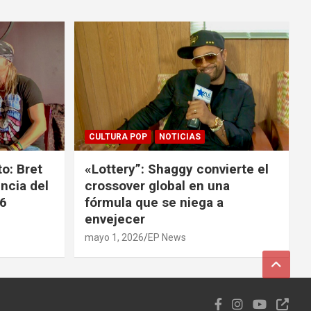
CULTURA POP
NOTICIAS
o: Bret
«Lottery”: Shaggy convierte el
ncia del
crossover global en una
26
fórmula que se niega a
envejecer
mayo 1, 2026
EP News