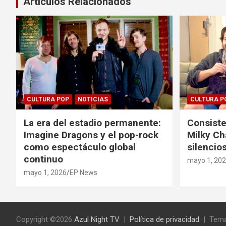
Artículos Relacionados
CULTURA POP
NOTICIAS
CULTURA P
La era del estadio permanente:
Consiste
Imagine Dragons y el pop-rock
Milky Ch
como espectáculo global
silencios
continuo
mayo 1, 20
mayo 1, 2026
EP News
Copyright ©2026
Azul Night TV
Política de privacidad
Tema