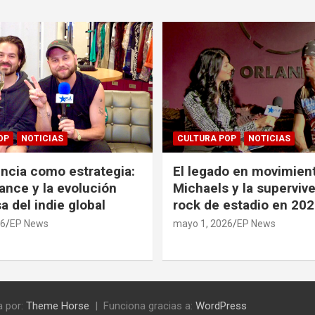
OP
NOTICIAS
CULTURA POP
NOTICIAS
ncia como estrategia:
El legado en movimient
ance y la evolución
Michaels y la supervive
a del indie global
rock de estadio en 20
26
EP News
mayo 1, 2026
EP News
 por:
Theme Horse
Funciona gracias a:
WordPress