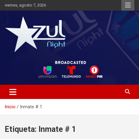
Saltar
viernes, agosto 7, 2026
al
contenido
Noticias de Entretenimiento
Azul Night TV
Inicio
Inmate # 1
Etiqueta:
Inmate # 1