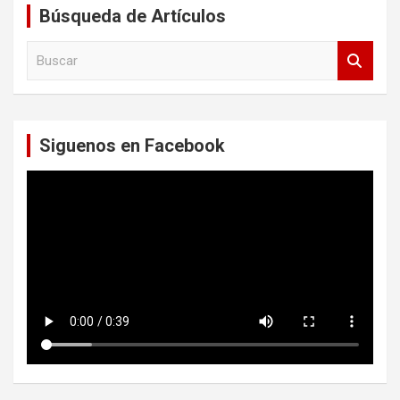
Búsqueda de Artículos
B
u
s
c
a
Siguenos en Facebook
r