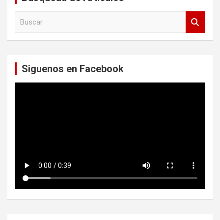
B
u
s
c
a
Siguenos en Facebook
r