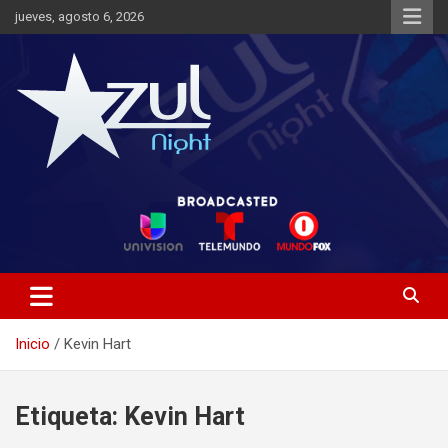
Saltar
jueves, agosto 6, 2026
al
contenido
Noticias de Entretenimiento
Azul Night TV
Inicio
Kevin Hart
Etiqueta:
Kevin Hart