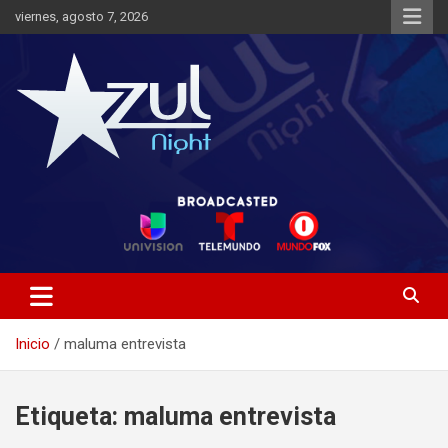
Saltar
viernes, agosto 7, 2026
al
contenido
Noticias de Entretenimiento
Azul Night TV
Inicio
maluma entrevista
Etiqueta:
maluma entrevista