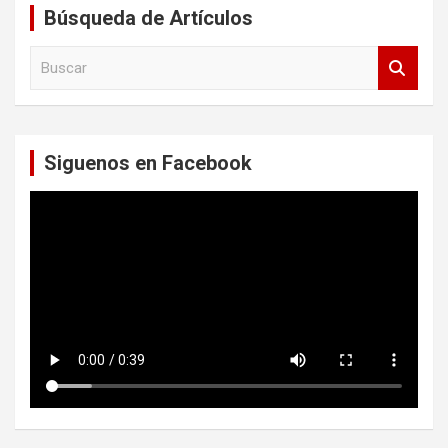
Búsqueda de Artículos
B
u
s
c
a
Siguenos en Facebook
r