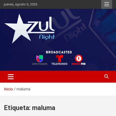
Saltar
jueves, agosto 6, 2026
al
contenido
Noticias de Entretenimiento
Azul Night TV
Inicio
maluma
Etiqueta:
maluma