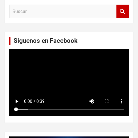
B
u
s
c
a
Siguenos en Facebook
r