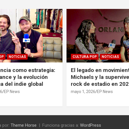
OP
NOTICIAS
CULTURA POP
NOTICIAS
ncia como estrategia:
El legado en movimient
ance y la evolución
Michaels y la supervive
a del indie global
rock de estadio en 20
26
EP News
mayo 1, 2026
EP News
 por:
Theme Horse
Funciona gracias a:
WordPress