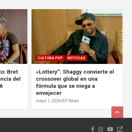
CULTURA POP
NOTICIAS
o: Bret
«Lottery”: Shaggy convierte el
ncia del
crossover global en una
26
fórmula que se niega a
envejecer
mayo 1, 2026
EP News