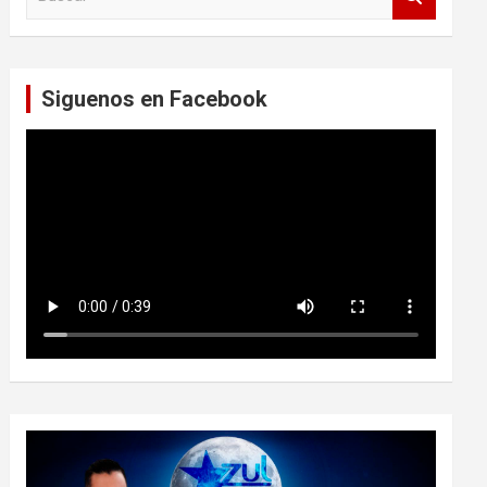
u
s
c
a
Siguenos en Facebook
r