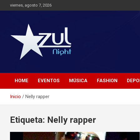
Saltar
viernes, agosto 7, 2026
al
contenido
Noticias de Entretenimiento
Azul Night TV
HOME
EVENTOS
MÚSICA
FASHION
DEPO
Inicio
Nelly rapper
Etiqueta:
Nelly rapper