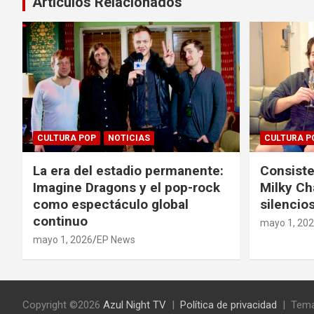
Artículos Relacionados
CULTURA POP
NOTICIAS
CULTURA P
La era del estadio permanente:
Consiste
Imagine Dragons y el pop-rock
Milky Ch
como espectáculo global
silencios
continuo
mayo 1, 20
mayo 1, 2026
EP News
Copyright ©2026
Azul Night TV
Política de privacidad
Tema