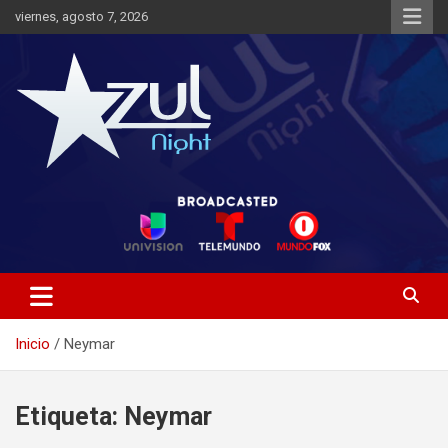
Saltar
viernes, agosto 7, 2026
al
contenido
Noticias de Entretenimiento
Azul Night TV
Inicio
Neymar
Etiqueta:
Neymar