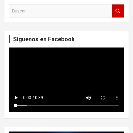
B
u
s
c
a
Siguenos en Facebook
r