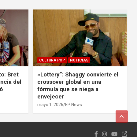
CULTURA POP
NOTICIAS
o: Bret
«Lottery”: Shaggy convierte el
ncia del
crossover global en una
26
fórmula que se niega a
envejecer
mayo 1, 2026
EP News