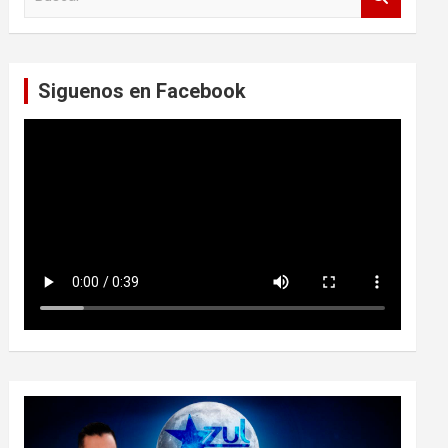
u
s
c
a
Siguenos en Facebook
r