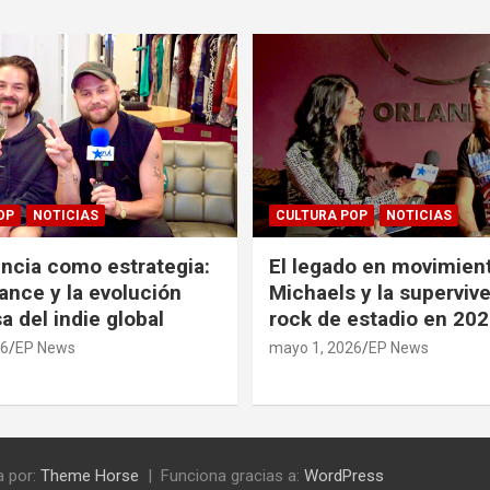
OP
NOTICIAS
CULTURA POP
NOTICIAS
ncia como estrategia:
El legado en movimient
ance y la evolución
Michaels y la supervive
a del indie global
rock de estadio en 20
26
EP News
mayo 1, 2026
EP News
 por:
Theme Horse
Funciona gracias a:
WordPress