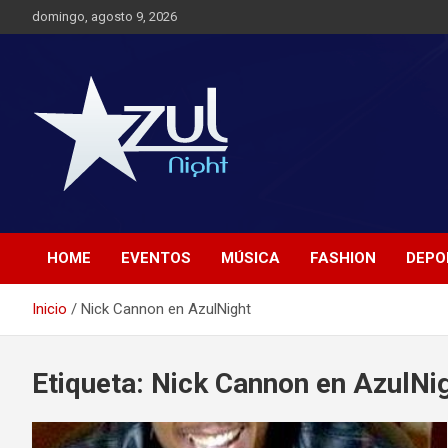
Saltar
domingo, agosto 9, 2026
al
contenido
Noticias de Entretenimiento
Azul Night TV
HOME
EVENTOS
MÚSICA
FASHION
DEPO
Inicio
Nick Cannon en AzulNight
Etiqueta:
Nick Cannon en AzulNi