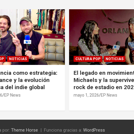
OP
NOTICIAS
CULTURA POP
NOTICIAS
ncia como estrategia:
El legado en movimient
ance y la evolución
Michaels y la supervive
a del indie global
rock de estadio en 20
26
EP News
mayo 1, 2026
EP News
 por:
Theme Horse
Funciona gracias a:
WordPress