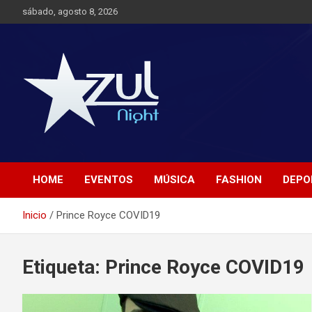
Saltar
sábado, agosto 8, 2026
al
contenido
Noticias de Entretenimiento
Azul Night TV
HOME
EVENTOS
MÚSICA
FASHION
DEPO
Inicio
Prince Royce COVID19
Etiqueta:
Prince Royce COVID19