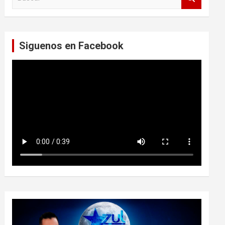
u
s
c
a
Siguenos en Facebook
r