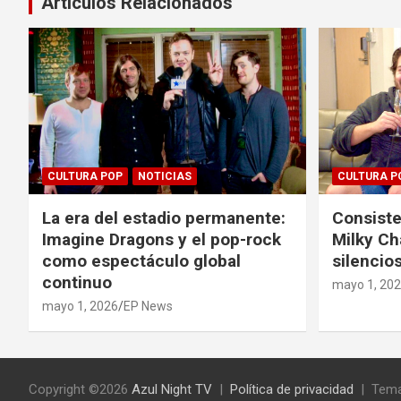
Artículos Relacionados
CULTURA POP
NOTICIAS
CULTURA P
La era del estadio permanente:
Consiste
Imagine Dragons y el pop-rock
Milky Ch
como espectáculo global
silencios
continuo
mayo 1, 20
mayo 1, 2026
EP News
Copyright ©2026
Azul Night TV
Política de privacidad
Tema