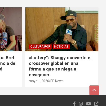
CULTURA POP
NOTICIAS
o: Bret
«Lottery”: Shaggy convierte el
ncia del
crossover global en una
26
fórmula que se niega a
envejecer
mayo 1, 2026
EP News