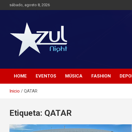
Saltar
sábado, agosto 8, 2026
al
contenido
Noticias de Entretenimiento
Azul Night TV
HOME
EVENTOS
MÚSICA
FASHION
DEPO
Inicio
QATAR
Etiqueta:
QATAR