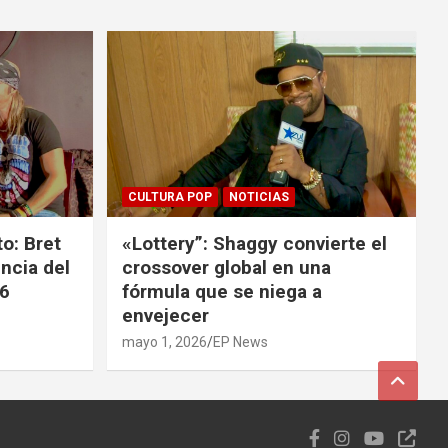
CULTURA POP
NOTICIAS
o: Bret
«Lottery”: Shaggy convierte el
ncia del
crossover global en una
26
fórmula que se niega a
envejecer
mayo 1, 2026
EP News