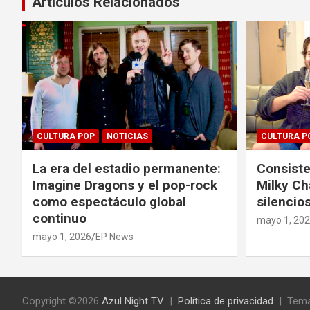
Artículos Relacionados
CULTURA POP
NOTICIAS
CULTURA P
La era del estadio permanente:
Consiste
Imagine Dragons y el pop-rock
Milky Ch
como espectáculo global
silencios
continuo
mayo 1, 20
mayo 1, 2026
EP News
Copyright ©2026
Azul Night TV
Política de privacidad
Tema