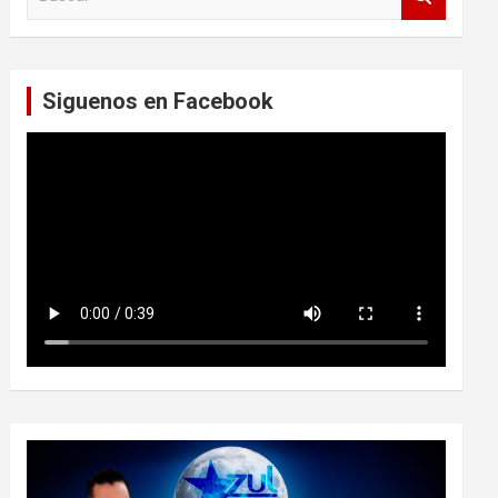
u
s
c
a
Siguenos en Facebook
r