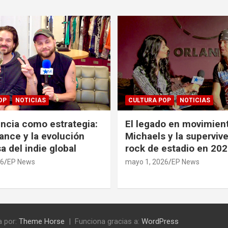
OP
NOTICIAS
CULTURA POP
NOTICIAS
ncia como estrategia:
El legado en movimient
ance y la evolución
Michaels y la supervive
a del indie global
rock de estadio en 20
26
EP News
mayo 1, 2026
EP News
 por:
Theme Horse
Funciona gracias a:
WordPress