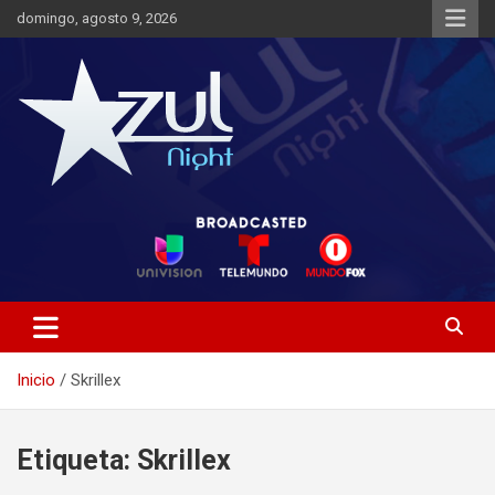
Saltar
domingo, agosto 9, 2026
al
contenido
Noticias de Entretenimiento
Azul Night TV
Inicio
Skrillex
Etiqueta:
Skrillex