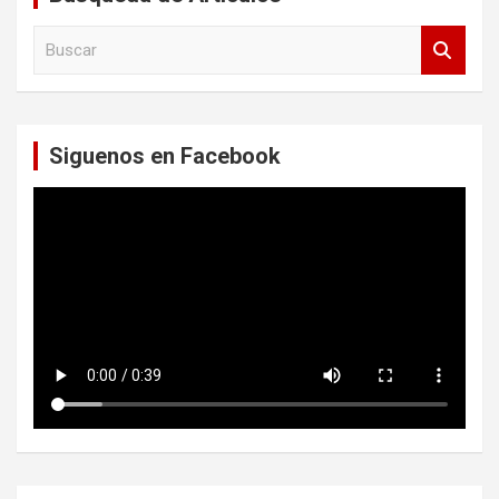
B
u
s
c
a
Siguenos en Facebook
r