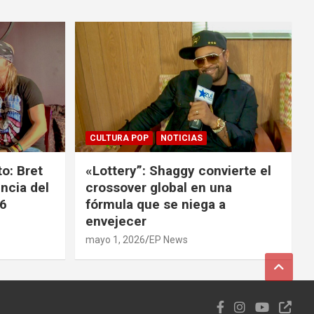
CULTURA POP
NOTICIAS
o: Bret
«Lottery”: Shaggy convierte el
ncia del
crossover global en una
26
fórmula que se niega a
envejecer
mayo 1, 2026
EP News