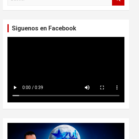
u
s
c
a
Siguenos en Facebook
r