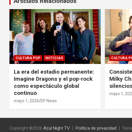
Artículos Relacionados
CULTURA POP
NOTICIAS
CULTURA P
La era del estadio permanente:
Consiste
Imagine Dragons y el pop-rock
Milky Ch
como espectáculo global
silencios
continuo
mayo 1, 20
mayo 1, 2026
EP News
Copyright ©2026
Azul Night TV
Política de privacidad
Tema