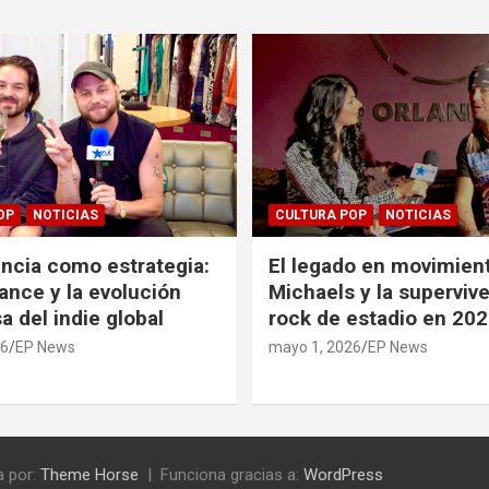
OP
NOTICIAS
CULTURA POP
NOTICIAS
ncia como estrategia:
El legado en movimient
ance y la evolución
Michaels y la supervive
a del indie global
rock de estadio en 20
26
EP News
mayo 1, 2026
EP News
 por:
Theme Horse
Funciona gracias a:
WordPress