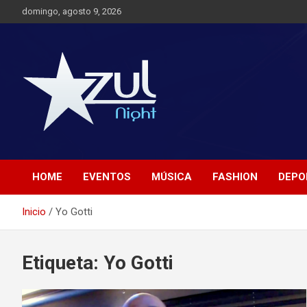
Saltar
domingo, agosto 9, 2026
al
contenido
Noticias de Entretenimiento
Azul Night TV
HOME
EVENTOS
MÚSICA
FASHION
DEPO
Inicio
Yo Gotti
Etiqueta:
Yo Gotti