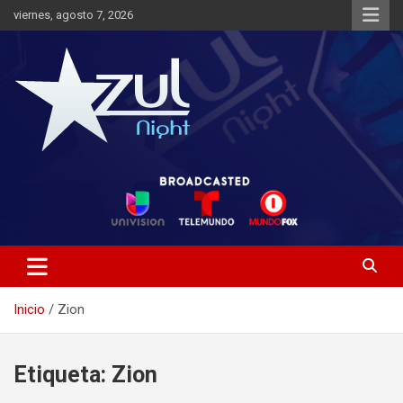
Saltar
viernes, agosto 7, 2026
al
contenido
Noticias de Entretenimiento
Azul Night TV
Inicio
Zion
Etiqueta:
Zion