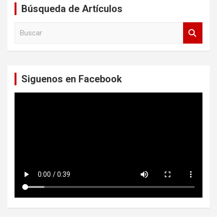
Búsqueda de Artículos
B
u
s
c
a
Siguenos en Facebook
r