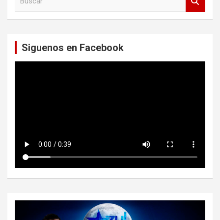
u
s
c
a
Siguenos en Facebook
r