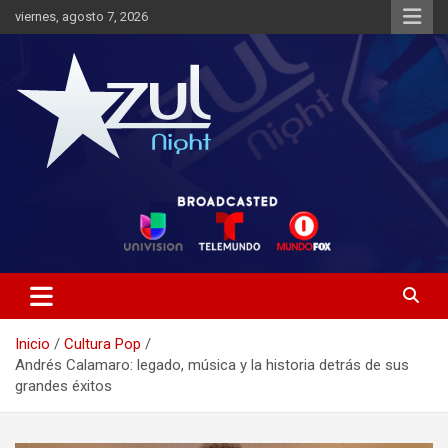
Saltar
viernes, agosto 7, 2026
al
contenido
Noticias de Entretenimiento
Azul Night TV
Inicio
Cultura Pop
Andrés Calamaro: legado, música y la historia detrás de sus
grandes éxitos