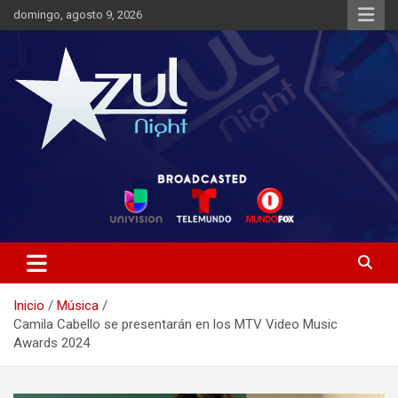
Saltar
domingo, agosto 9, 2026
al
contenido
Noticias de Entretenimiento
Azul Night TV
Inicio
Música
Camila Cabello se presentarán en los MTV Video Music
Awards 2024