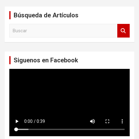
Búsqueda de Artículos
B
u
s
c
a
Siguenos en Facebook
r