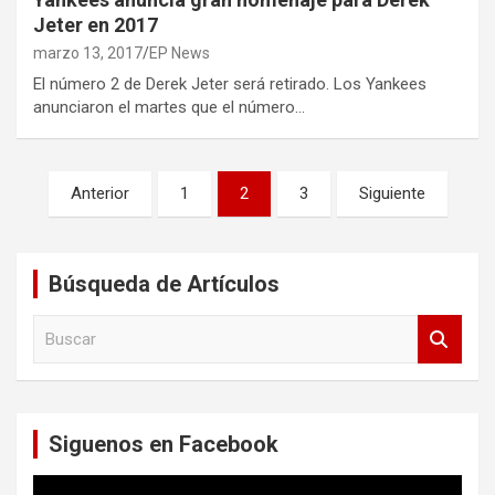
Jeter en 2017
marzo 13, 2017
EP News
El número 2 de Derek Jeter será retirado. Los Yankees
anunciaron el martes que el número…
Paginación
Anterior
1
2
3
Siguiente
de
entradas
Búsqueda de Artículos
B
u
s
c
a
Siguenos en Facebook
r