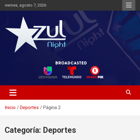
Saltar
viernes, agosto 7, 2026
al
contenido
Noticias de Entretenimiento
Azul Night TV
Inicio
Deportes
Página 2
Categoría:
Deportes