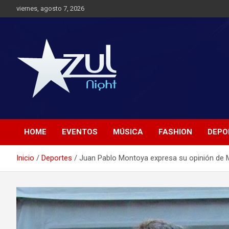
Saltar
viernes, agosto 7, 2026
al
contenido
Noticias de Entretenimiento
Azul Night TV
HOME
EVENTOS
MÚSICA
FASHION
DEPO
Inicio
Deportes
Juan Pablo Montoya expresa su opinión de 