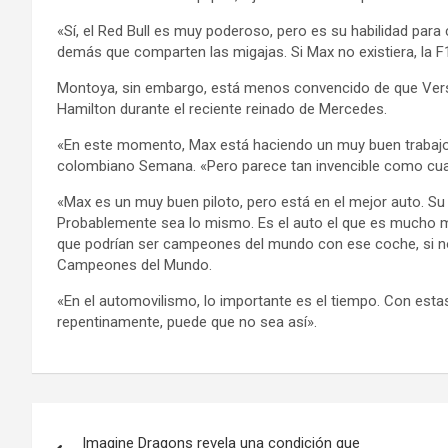
«Sí, el Red Bull es muy poderoso, pero es su habilidad para 
demás que comparten las migajas. Si Max no existiera, la F1
Montoya, sin embargo, está menos convencido de que Vers
Hamilton durante el reciente reinado de Mercedes.
«En este momento, Max está haciendo un muy buen trabajo»
colombiano Semana. «Pero parece tan invencible como cuan
«Max es un muy buen piloto, pero está en el mejor auto. Su
Probablemente sea lo mismo. Es el auto el que es mucho mej
que podrían ser campeones del mundo con ese coche, si no e
Campeones del Mundo.
«En el automovilismo, lo importante es el tiempo. Con estas 
repentinamente, puede que no sea así».
Navegación
Imagine Dragons revela una condición que