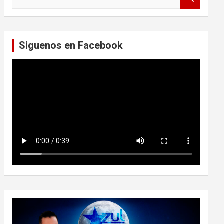
u
s
c
a
Siguenos en Facebook
r