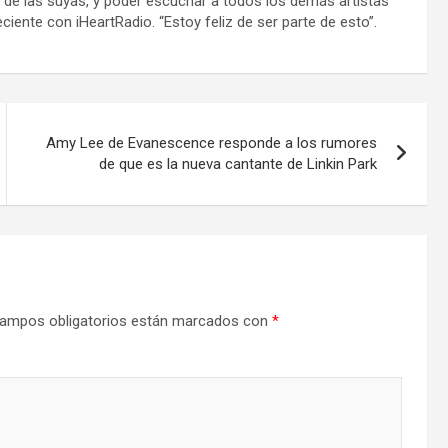
a de las suyas, y poder escuchar a todos los demás artistas
ciente con iHeartRadio. “Estoy feliz de ser parte de esto”.
Amy Lee de Evanescence responde a los rumores
de que es la nueva cantante de Linkin Park
ampos obligatorios están marcados con
*