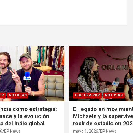
OP
NOTICIAS
CULTURA POP
NOTICIAS
ncia como estrategia:
El legado en movimient
ance y la evolución
Michaels y la supervive
a del indie global
rock de estadio en 20
26
EP News
mayo 1, 2026
EP News