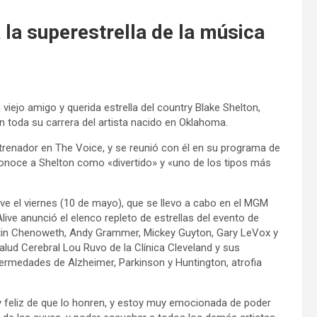
 la superestrella de la música
viejo amigo y querida estrella del country Blake Shelton,
 toda su carrera del artista nacido en Oklahoma.
renador en The Voice, y se reunió con él en su programa de
conoce a Shelton como «divertido» y «uno de los tipos más
ve el viernes (10 de mayo), que se llevo a cabo en el MGM
e anunció el elenco repleto de estrellas del evento de
ristin Chenoweth, Andy Grammer, Mickey Guyton, Gary LeVox y
alud Cerebral Lou Ruvo de la Clínica Cleveland y sus
ermedades de Alzheimer, Parkinson y Huntington, atrofia
y feliz de que lo honren, y estoy muy emocionada de poder