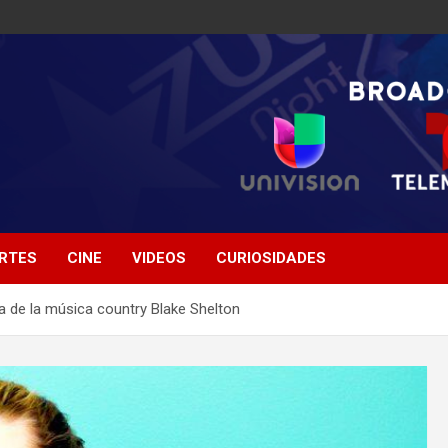
RTES
CINE
VIDEOS
CURIOSIDADES
la de la música country Blake Shelton