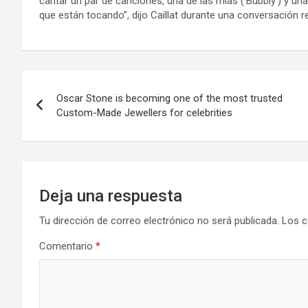
cantar un par de canciones, una de las mías (‘Bubbly’) y un
que están tocando”, dijo Caillat durante una conversación re
Navegación
Oscar Stone is becoming one of the most trusted
de
Custom-Made Jewellers for celebrities
entradas
Deja una respuesta
Tu dirección de correo electrónico no será publicada.
Los c
Comentario
*