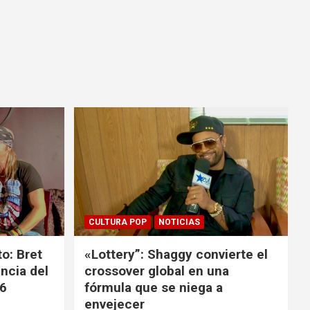
CULTURA POP
NOTICIAS
o: Bret
«Lottery”: Shaggy convierte el
ncia del
crossover global en una
26
fórmula que se niega a
envejecer