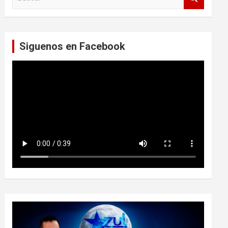
u
s
c
a
Siguenos en Facebook
r