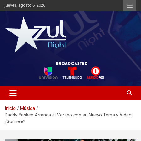
Saltar
jueves, agosto 6, 2026
al
contenido
Noticias de Entretenimiento
Azul Night TV
Inicio
Música
Daddy Yankee Arranca el Verano con su Nuevo Tema y Video:
¡‘Sonríele’!