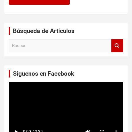
Búsqueda de Artículos
B
u
s
c
a
Siguenos en Facebook
r