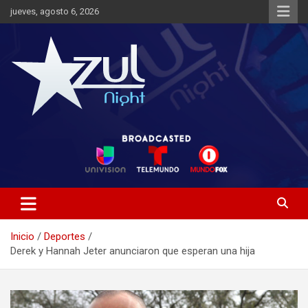
Saltar
jueves, agosto 6, 2026
al
contenido
Noticias de Entretenimiento
Azul Night TV
Inicio
Deportes
Derek y Hannah Jeter anunciaron que esperan una hija