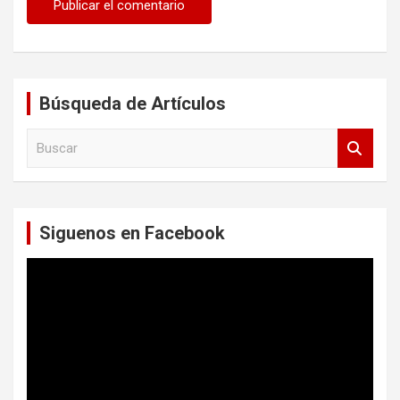
Búsqueda de Artículos
B
u
s
c
a
Siguenos en Facebook
r