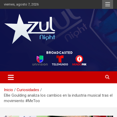
Saltar
viernes, agosto 7, 2026
al
contenido
Noticias de Entretenimiento
Azul Night TV
Inicio
Curiosidades
Ellie Goulding analiza los cambios en la industria musical tras el
movimiento #MeToo