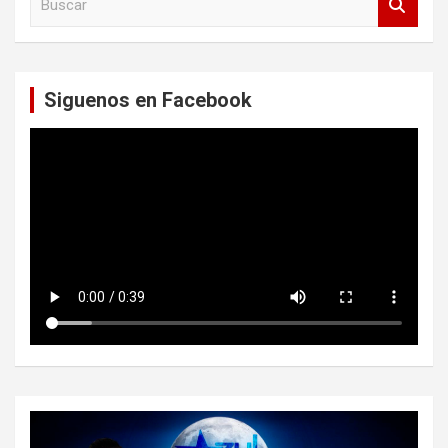
u
s
c
a
Siguenos en Facebook
r