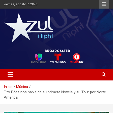
Saltar
viernes, agosto 7, 2026
al
contenido
Noticias de Entretenimiento
Azul Night TV
Inicio
Música
Fito Páez nos habla de su primera Novela y su Tour por Norte
America