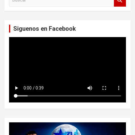
u
s
c
a
Siguenos en Facebook
r