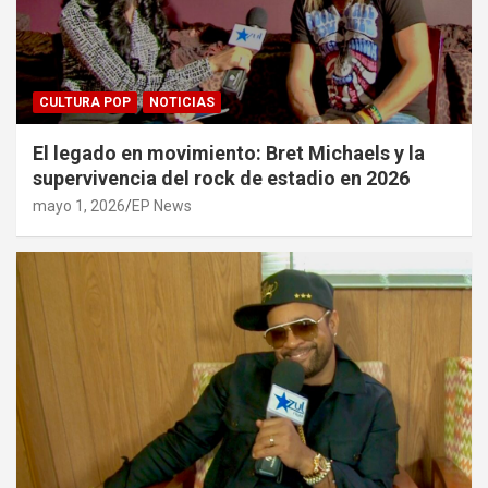
CULTURA POP
NOTICIAS
El legado en movimiento: Bret Michaels y la
supervivencia del rock de estadio en 2026
mayo 1, 2026
EP News