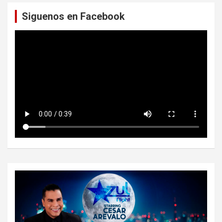
a
Siguenos en Facebook
r