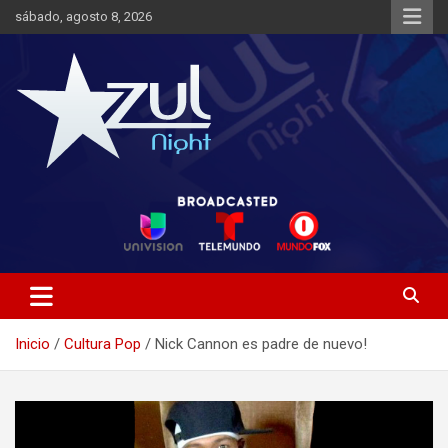
Saltar
sábado, agosto 8, 2026
al
contenido
Noticias de Entretenimiento
Azul Night TV
Inicio
Cultura Pop
Nick Cannon es padre de nuevo!