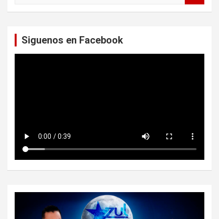
s
c
a
Siguenos en Facebook
r