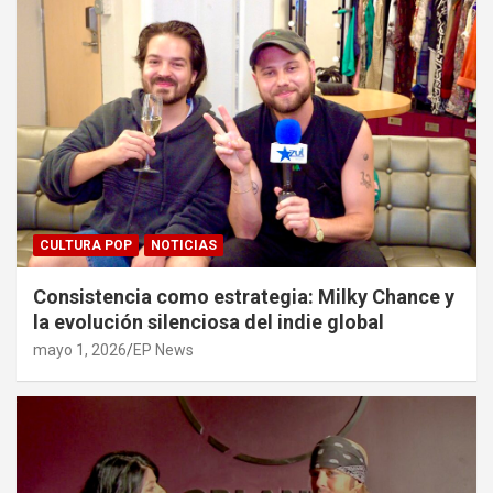
CULTURA POP
NOTICIAS
Consistencia como estrategia: Milky Chance y
la evolución silenciosa del indie global
mayo 1, 2026
EP News