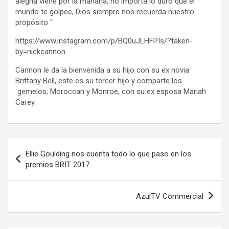
alegría viene por la mañana, no importa lo duro que el
mundo te golpee, Dios siempre nos recuerda nuestro
propósito “
https://www.instagram.com/p/BQ0uJLHFPIs/?taken-
by=nickcannon
Cannon le da la bienvenida a su hijo con su ex novia
Brittany Bell, este es su tercer hijo y comparte los
gemelos; Moroccan y Monroe, con su ex esposa Mariah
Carey.
Navegación
Ellie Goulding nos cuenta todo lo que paso en los
de
premios BRIT 2017
entradas
AzulTV Commercial