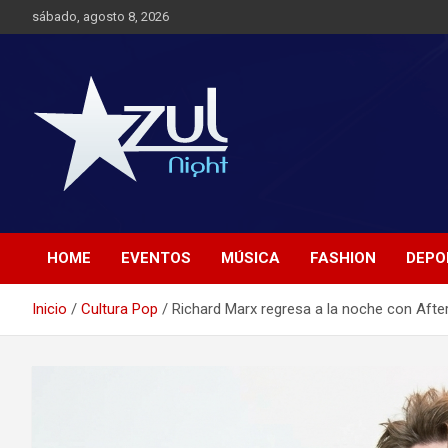
Saltar
sábado, agosto 8, 2026
al
contenido
Noticias de Entretenimiento
Azul Night TV
HOME
EVENTOS
MÚSICA
FASHION
DEPO
Inicio
Cultura Pop
Richard Marx regresa a la noche con Aft