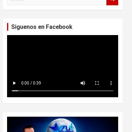
u
s
c
a
Siguenos en Facebook
r