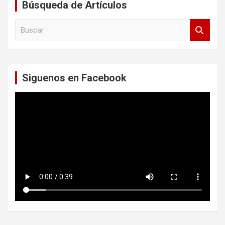
Búsqueda de Artículos
B
u
s
c
a
Siguenos en Facebook
r