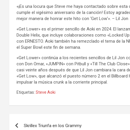
«¡Es una locura que Steve me haya contactado sobre esta 
cumple el vigésimo aniversario de la canción! Estoy agrade
mejor manera de honrar este hito con ‘Get Low'». – Lil Jon
«Get Lower» es el primer sencillo de Aoki en 2024. El lanz
Double Helix, que incluye colaboraciones como «Locked Up
con ERNESTO. Aoki también ha remezclado el tema de la N
el Super Bowl este fin de semana.
«Get Lower» continúa a los recientes sencillos de Lil Jon
con Don Omar, «JUMPIN» con Pitbull y «Till The Club Close» 
casi veinte años después de que Lil Jon cambiara la cara de
«Get Low», que alcanzó el puesto número 2 en el Billboar
impulsar la música crunk a la corriente principal.
Etiquetas:
Steve Aoki
Navegación
Skrillex Triunfa en los Grammy