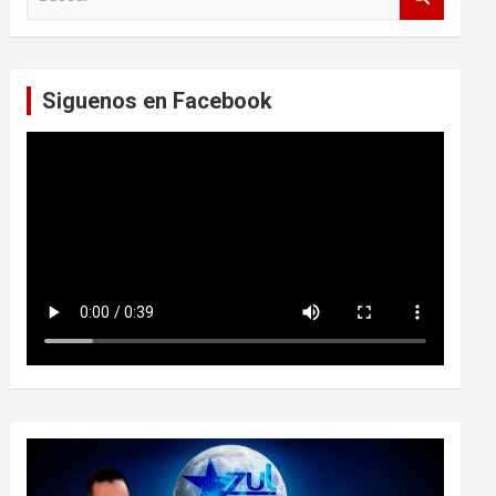
u
s
c
a
Siguenos en Facebook
r