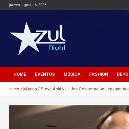
Saltar
jueves, agosto 6, 2026
al
contenido
Noticias de Entretenimiento
Azul Night TV
HOME
EVENTOS
MÚSICA
FASHION
DEPO
Inicio
Música
Steve Aoki y Lil Jon Colaboración Legendaria