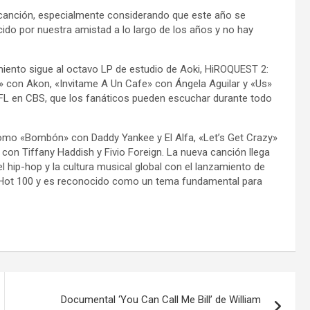
canción, especialmente considerando que este año se
cido por nuestra amistad a lo largo de los años y no hay
amiento sigue al octavo LP de estudio de Aoki, HiROQUEST 2:
» con Akon, «Invitame A Un Cafe» con Ángela Aguilar y «Us»
FL en CBS, que los fanáticos pueden escuchar durante todo
 como «Bombón» con Daddy Yankee y El Alfa, «Let’s Get Crazy»
con Tiffany Haddish y Fivio Foreign. La nueva canción llega
l hip-hop y la cultura musical global con el lanzamiento de
d Hot 100 y es reconocido como un tema fundamental para
Documental ‘You Can Call Me Bill’ de William