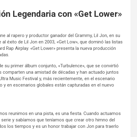
ción Legendaria con «Get Lower»
une al rapero y productor ganador del Grammy, Lil Jon, en su
 al éxito de Lil Jon en 2003, «Get Low», que dominó las listas
oard Rap Airplay. «Get Lower» presenta la nueva producción
adas.
de su primer álbum conjunto, «Turbulence», que se convirtió
tas comparten una amistad de décadas y han actuado juntos
tra Music Festival y, más recientemente, en el escenario
io y en escenarios globales están capturadas en el nuevo
os reunimos en una pista, es una fiesta. Cuando actuamos
 serie y sabíamos que teníamos que crear otro himno del
dos los tiempos y es un honor trabajar con Jon para traerlo