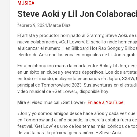
MÚSICA
Steve Aoki y Lil Jon Colabora
febrero 9, 2024
Marce Diaz
El artista y productor nominado al Grammy, Steve Aoki, se 
nueva colaboración, «Get Lower». El sencillo rinde homenaje
al alcanzar el número 1 en Billboard Hot Rap Songs y Billb
electro de Aoki con las vocales originales de Lil Jon regrab
Esta colaboración marca la cuarta entre Aoki y Lil Jon, des
en un éxito en clubes y eventos deportivos. Los dos artis
en todo el mundo, incluyendo escenarios en Japón, SXSW, Ul
principal de Tomorrowland 2023. Sus aventuras en el estud
video musical de «Get Lower», disponible hoy.
Mira el video musical «Get Lower»:
Enlace a YouTube
«Jon y yo somos amigos desde hace años y cada vez que n
en Tomorrowland el año pasado, la energía estaba fuera de
festival. ‘Get Low’ es uno de los temas más icónicos de to
de vuelta para la próxima generación». – Steve Aoki