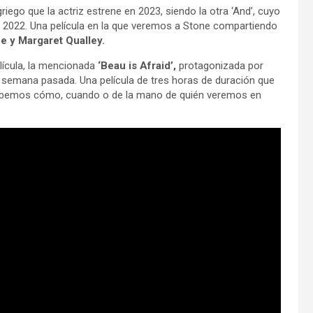
griego que la actriz estrene en 2023, siendo la otra ‘And’, cuyo
 2022. Una película en la que veremos a Stone compartiendo
e y Margaret Qualley.
elícula, la mencionada
‘Beau is Afraid’,
protagonizada por
la semana pasada. Una película de tres horas de duración que
sabemos cómo, cuando o de la mano de quién veremos en