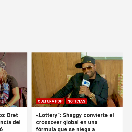
CULTURA POP
NOTICIAS
o: Bret
«Lottery”: Shaggy convierte el
ncia del
crossover global en una
26
fórmula que se niega a