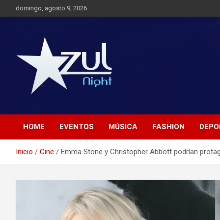
Saltar
domingo, agosto 9, 2026
al
contenido
Noticias de Entretenimiento
Azul Night TV
HOME
EVENTOS
MÚSICA
FASHION
DEPO
Inicio
Cine
Emma Stone y Christopher Abbott podrían protagon