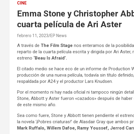
CINE
Emma Stone y Christopher Abbo
cuarta película de Ari Aster
febrero 11, 2023
EP News
A través de
The Film Stage
nos enteramos de la posibilid
reparto de la cuarta película escrita y dirigida por Ari Aste
estreno
‘Beau Is Afraid’.
El citado medio se hace eco de un informe de Production W
producción de una nueva película, todavía sin título definido,
respaldada por A24 y el productor Lars Knudsen.
Por el momento ni hay nada oficial ni tampoco ningún detall
Stone, Abbott y Aster fueron «cazados» después de haber 
de este mismo año.
Sea como fuere, Stone y Abbott tienen pendiente el estre
la novela ‘¡Pobres criaturas!’ de Alasdair Gray que ambos 
Mark Ruffalo, Willem Dafoe, Ramy Youssef, Jerrod Carm