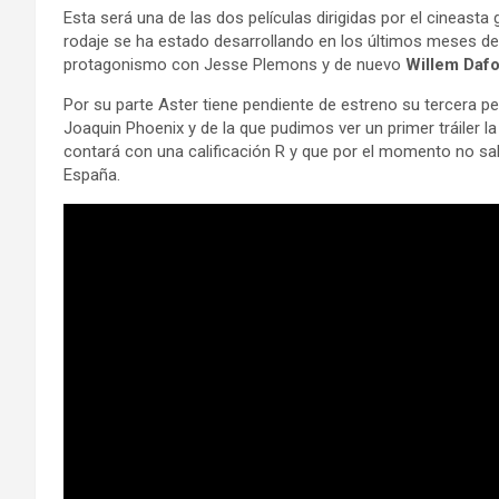
Esta será una de las dos películas dirigidas por el cineasta 
rodaje se ha estado desarrollando en los últimos meses de
protagonismo con Jesse Plemons y de nuevo
Willem Dafo
Por su parte Aster tiene pendiente de estreno su tercera p
Joaquin Phoenix y de la que pudimos ver un primer tráiler 
contará con una calificación R y que por el momento no 
España.