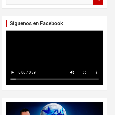
u
s
c
a
Siguenos en Facebook
r