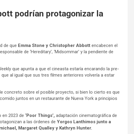
tt podrían protagonizar la
ad de que
Emma Stone y Christopher Abbott
encabecen el
r, responsable de ‘Hereditary’, ‘Midsommar’ y la pendiente de
eekly que apunta a que el cineasta estaría encarando la pre-
 que al igual que sus tres filmes anteriores volvería a estar
e concreto sobre el posible proyecto, si bien lo cierto es que
comido juntos en un restaurante de Nueva York a principios
no en 2023 de
‘Poor Things’,
adaptación cinematográfica de
protagonizan a las órdenes de
Yorgos Lanthimos junto a
ichael, Margaret Qualley y Kathryn Hunter.