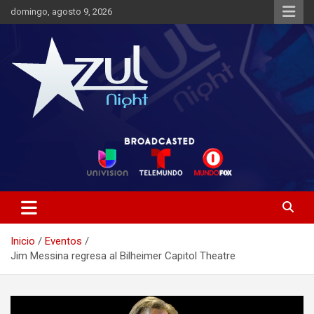
Saltar
domingo, agosto 9, 2026
al
contenido
Noticias de Entretenimiento
Azul Night TV
Inicio
Eventos
Jim Messina regresa al Bilheimer Capitol Theatre