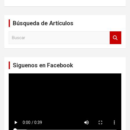
Búsqueda de Artículos
B
u
s
c
a
Siguenos en Facebook
r