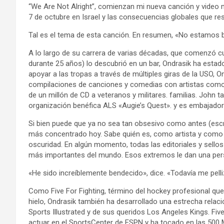
“We Are Not Alright”, comienzan mi nueva canción y video 
7 de octubre en Israel y las consecuencias globales que res
Tal es el tema de esta canción. En resumen, «No estamos b
A lo largo de su carrera de varias décadas, que comenzó c
durante 25 años) lo descubrió en un bar, Ondrasik ha esta
apoyar a las tropas a través de múltiples giras de la USO, 
compilaciones de canciones y comedias con artistas como Bi
de un millón de CD a veteranos y militares. familias. John
organización benéfica ALS «Augie’s Quest». y es embajador 
Si bien puede que ya no sea tan obsesivo como antes (esc
más concentrado hoy. Sabe quién es, como artista y como s
oscuridad. En algún momento, todas las editoriales y sellos
más importantes del mundo. Esos extremos le dan una per
«He sido increíblemente bendecido», dice. «Todavía me pelli
Como Five For Fighting, término del hockey profesional que
hielo, Ondrasik también ha desarrollado una estrecha relac
Sports Illustrated y de sus queridos Los Angeles Kings. Fiv
actuar en el SportsCenter de ESPN y ha tocado en las 500 M