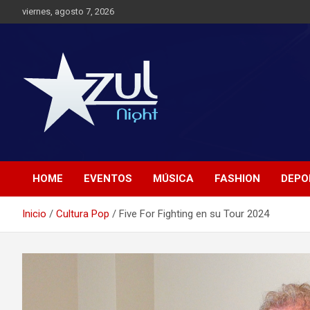
Saltar
viernes, agosto 7, 2026
al
contenido
Noticias de Entretenimiento
Azul Night TV
HOME
EVENTOS
MÚSICA
FASHION
DEPO
Inicio
Cultura Pop
Five For Fighting en su Tour 2024