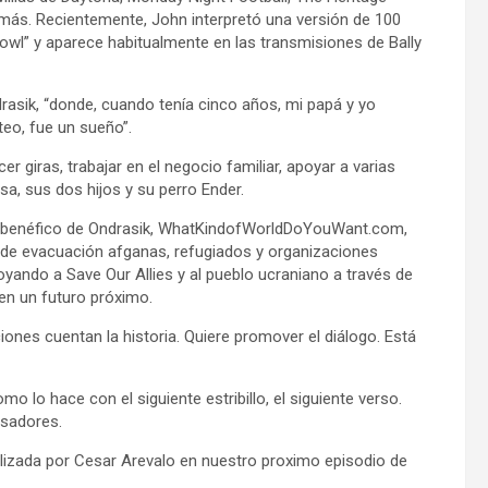
s y más. Recientemente, John interpretó una versión de 100
wl” y aparece habitualmente en las transmisiones de Bally
drasik, “donde, cuando tenía cinco años, mi papá y yo
eo, fue un sueño”.
r giras, trabajar en el negocio familiar, apoyar a varias
sa, sus dos hijos y su perro Ender.
eb benéfico de Ondrasik, WhatKindofWorldDoYouWant.com,
de evacuación afganas, refugiados y organizaciones
yando a Save Our Allies y al pueblo ucraniano a través de
en un futuro próximo.
nes cuentan la historia. Quiere promover el diálogo. Está
o lo hace con el siguiente estribillo, el siguiente verso.
nsadores.
ealizada por Cesar Arevalo en nuestro proximo episodio de