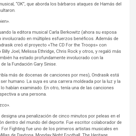
musical, “OK”, que aborda los bárbaros ataques de Hamás del
ultaron.
ien».
uando la editora musical Carla Berkowitz (ahora su esposa
do involucrado en múltiples esfuerzos benéficos. Además de
Ondrasik creó el proyecto «The CD For the Troops» con
lly Joel, Melissa Ethridge, Chris Rock y otros, y regaló más
 también ha estado profundamente involucrado con la
de la Fundación Gary Sinise.
ribía más de docenas de canciones por mes), Ondrasik está
er humano. La suya es una carrera moldeada por la luz y la
 lo habían examinado. En otro, tenía una de las canciones
spectiva a una persona.
zco».
 designa una penalización de cinco minutos por peleas en el
ión dentro del mundo del deporte. Fue escritor colaborador de
e For Fighting fue uno de los primeros artistas musicales en
illas de Daytona, Monday Night Football, The Heritage