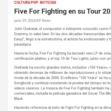
CULTURA POP
NOTICIAS
Five For Fighting en su Tour 2
junio 29, 2024
EP News
John Ondrasik, el compositor e intérprete conocido como Fi
Grammy, lo sabe bien. En las dos décadas transcurridas des
Easy)”, llegó a la estratosfera, el artista ha evolucionado y 
paradójica.
Hasta la fecha, Five For Fighting ha lanzado seis LP de est
certificación platino; y el top 10 de Two Lights, junto con u
Ondrasik ha escrito grandes éxitos, incluidos «100 Years»,
obtenido decenas de millones de reproducciones y lo sitúa
moda de la década de 2000. El reflexivo “100 Years” se ha 
Songbook y continúa resistiendo la prueba del tiempo en
videos caseros. La música de Five For Fighting también ha 
comerciales, incluida la película ganadora del Oscar The B
Black.
Haciendo referencia al éxito de Fight For Fighting en la déc