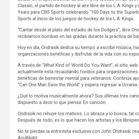
Classic, el partido de hockey al aire libre de los L.A. King
Years para CBS Sports celebrando “100 Days to the Superbo
Sports al inicio de los juegos de hockey de los L.A. Kings.
“Cantar desde el plato del estadio de los Dodgers”, dice On
recibíamos bombas en las gradas durante la práctica de bat
Hoy en día, Ondrasik dedica su tiempo a escribir música, hace
organizaciones benéficas y disfrutar de la vida con su espo
A través de “What Kind of World Do You Want”, el sitio w
actualmente está recaudando fondos para organizaciones 
benéficas de bienestar mental para veteranos. Continúa apo
“Can One Man Save the World” y espera regresar a Ucrania 
¿Qué lo motiva musicalmente ahora? Sus últimas tres cancio
dispuesto a decir lo que piensa. En canción.
Ondrasik no rehuye los matices. Lo abraza y lo busca, tal com
Después de todo, es lo que hacen los artistas y los librepe
No te pierdas la entrevista exclusiva con John Ondrasik, r
AzulNight.