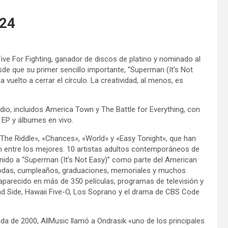
024
ve For Fighting, ganador de discos de platino y nominado al
de que su primer sencillo importante, “Superman (It’s Not
ha vuelto a cerrar el círculo. La creatividad, al menos, es
udio, incluidos America Town y The Battle for Everything, con
n EP y álbumes en vivo.
 «The Riddle», «Chances», «World» y «Easy Tonight», que han
n entre los mejores. 10 artistas adultos contemporáneos de
unido a “Superman (It’s Not Easy)” como parte del American
 bodas, cumpleaños, graduaciones, memoriales y muchos
aparecido en más de 350 películas, programas de televisión y
lind Side, Hawaii Five-O, Los Soprano y el drama de CBS Code
ada de 2000, AllMusic llamó a Ondrasik «uno de los principales