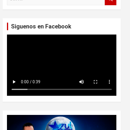
u
s
c
a
Siguenos en Facebook
r