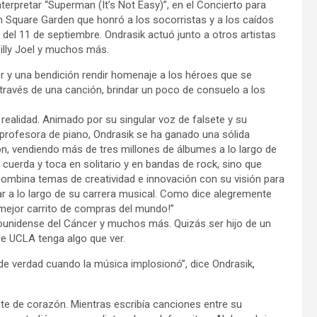
terpretar “Superman (It’s Not Easy)”, en el Concierto para
 Square Garden que honró a los socorristas y a los caídos
l 11 de septiembre. Ondrasik actuó junto a otros artistas
illy Joel y muchos más.
or y una bendición rendir homenaje a los héroes que se
 través de una canción, brindar un poco de consuelo a los
realidad. Animado por su singular voz de falsete y su
, profesora de piano, Ondrasik se ha ganado una sólida
ón, vendiendo más de tres millones de álbumes a lo largo de
 cuerda y toca en solitario y en bandas de rock, sino que
combina temas de creatividad e innovación con su visión para
iar a lo largo de su carrera musical. Como dice alegremente
l mejor carrito de compras del mundo!”
dounidense del Cáncer y muchos más. Quizás ser hijo de un
de UCLA tenga algo que ver.
de verdad cuando la música implosionó”, dice Ondrasik,
te de corazón. Mientras escribía canciones entre su