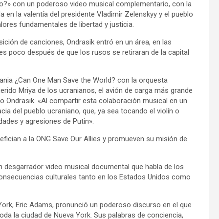
do?» con un poderoso video musical complementario, con la
 en la valentía del presidente Vladimir Zelenskyy y el pueblo
lores fundamentales de libertad y justicia.
ición de canciones, Ondrasik entró en un área, en las
es poco después de que los rusos se retiraran de la capital
crania ¿Can One Man Save the World? con la orquesta
uerido Mriya de los ucranianos, el avión de carga más grande
jo Ondrasik. «Al compartir esta colaboración musical en un
acia del pueblo ucraniano, que, ya sea tocando el violín o
dades y agresiones de Putin».
efician a la ONG Save Our Allies y promueven su misión de
un desgarrador video musical documental que habla de los
consecuencias culturales tanto en los Estados Unidos como
a York, Eric Adams, pronunció un poderoso discurso en el que
da la ciudad de Nueva York. Sus palabras de conciencia,