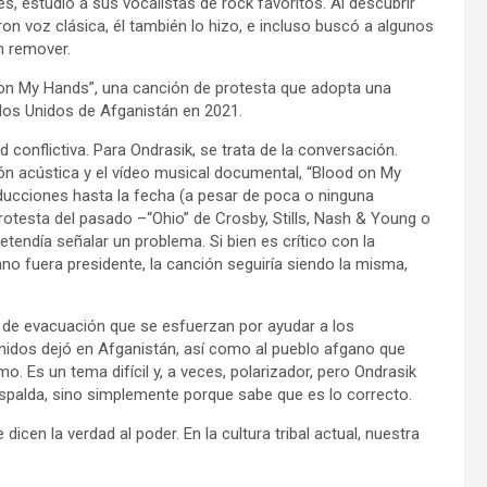
, estudió a sus vocalistas de rock favoritos. Al descubrir
n voz clásica, él también lo hizo, e incluso buscó a algunos
n remover.
 on My Hands”, una canción de protesta que adopta una
ados Unidos de Afganistán en 2021.
d conflictiva. Para Ondrasik, se trata de la conversación.
ón acústica y el vídeo musical documental, “Blood on My
ducciones hasta la fecha (a pesar de poca o ninguna
protesta del pasado –“Ohio” de Crosby, Stills, Nash & Young o
tendía señalar un problema. Si bien es crítico con la
ano fuera presidente, la canción seguiría siendo la misma,
s de evacuación que se esfuerzan por ayudar a los
idos dejó en Afganistán, así como al pueblo afgano que
. Es un tema difícil y, a veces, polarizador, pero Ondrasik
 espalda, sino simplemente porque sabe que es lo correcto.
icen la verdad al poder. En la cultura tribal actual, nuestra