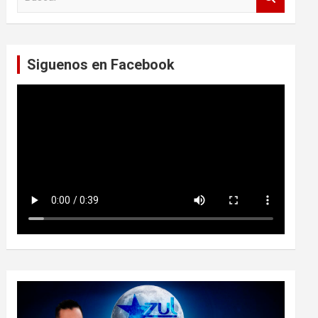
u
s
c
a
Siguenos en Facebook
r