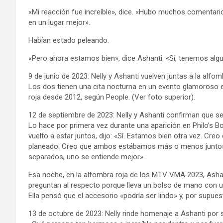
«Mi reacción fue increíble», dice. «Hubo muchos comentar
en un lugar mejor».
Habían estado peleando.
«Pero ahora estamos bien», dice Ashanti. «Sí, tenemos alg
9 de junio de 2023: Nelly y Ashanti vuelven juntas a la alfom
Los dos tienen una cita nocturna en un evento glamoroso e
roja desde 2012, según People. (Ver foto superior).
12 de septiembre de 2023: Nelly y Ashanti confirman que se
Lo hace por primera vez durante una aparición en Philo’s 
vuelto a estar juntos, dijo: «Sí. Estamos bien otra vez. Cr
planeado. Creo que ambos estábamos más o menos juntos»
separados, uno se entiende mejor».
Esa noche, en la alfombra roja de los MTV VMA 2023, Ashanti
preguntan al respecto porque lleva un bolso de mano con u
Ella pensó que el accesorio «podría ser lindo» y, por supuest
13 de octubre de 2023: Nelly rinde homenaje a Ashanti por 