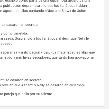
ra», escribió como parte de una dulce nota debajo de una
a publicación deja en claro lo que los fanáticos habían
en agosto de ellos cantando «Nice and Slow» de Usher.
s se casaron en secreto.
a y comprometida.
razada. Sorprendió a los fanáticos al decir que Nelly le
casados.
esperanza y anticipación», dijo. «La maternidad es algo que
rometido y mis fieles seguidores, que tanto han apoyado mi
anti se casaron en secreto
evelan que Ashanti y Nelly se casaron en diciembre.
 pareja que brilla por su talento!