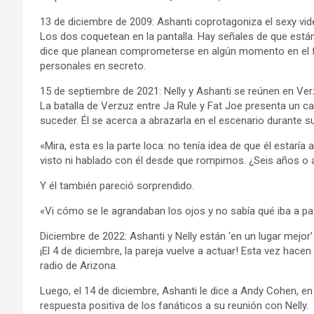
13 de diciembre de 2009: Ashanti coprotagoniza el sexy vi
Los dos coquetean en la pantalla. Hay señales de que están
dice que planean comprometerse en algún momento en el fu
personales en secreto.
15 de septiembre de 2021: Nelly y Ashanti se reúnen en Ve
La batalla de Verzuz entre Ja Rule y Fat Joe presenta un c
suceder. Él se acerca a abrazarla en el escenario durante s
«Mira, esta es la parte loca: no tenía idea de que él estaría 
visto ni hablado con él desde que rompimos. ¿Seis años o a
Y él también pareció sorprendido.
«Vi cómo se le agrandaban los ojos y no sabía qué iba a pas
Diciembre de 2022: Ashanti y Nelly están ‘en un lugar mejor’
¡El 4 de diciembre, la pareja vuelve a actuar! Esta vez hac
radio de Arizona.
Luego, el 14 de diciembre, Ashanti le dice a Andy Cohen, e
respuesta positiva de los fanáticos a su reunión con Nelly.