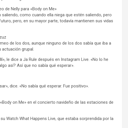
deo de Nelly para «Body on Me»
 saliendo, como cuando ella niega que estén saliendo, pero
turo, pero, en su mayor parte, todavía mantienen sus vidas
rzuz
ameo de los dos, aunque ninguno de los dos sabía que iba a
u actuación grupal.
allí», le dice a Ja Rule después en Instagram Live. «No lo he
lgo así? Así que no sabía qué esperar».
ar», dice. «No sabía qué esperar. Fue positivo».
en «Body on Me» en el concierto navideño de las estaciones de
n su Watch What Happens Live, que estaba sorprendida por la