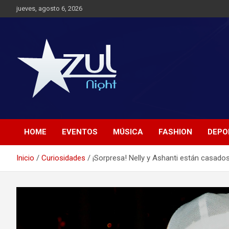
Saltar
jueves, agosto 6, 2026
al
contenido
Noticias de Entretenimiento
Azul Night TV
HOME
EVENTOS
MÚSICA
FASHION
DEPO
Inicio
Curiosidades
¡Sorpresa! Nelly y Ashanti están casado