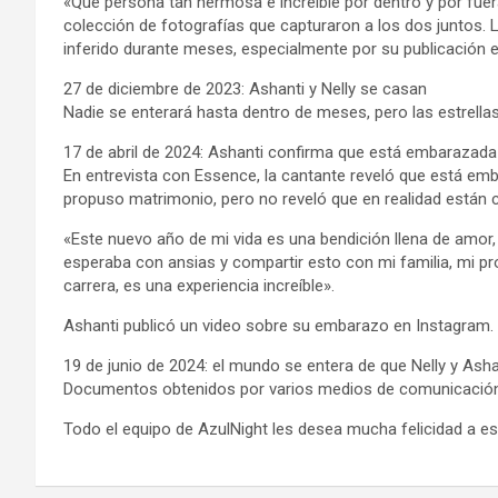
«Qué persona tan hermosa e increíble por dentro y por fue
colección de fotografías que capturaron a los dos juntos. L
inferido durante meses, especialmente por su publicación 
27 de diciembre de 2023: Ashanti y Nelly se casan
Nadie se enterará hasta dentro de meses, pero las estrella
17 de abril de 2024: Ashanti confirma que está embarazad
En entrevista con Essence, la cantante reveló que está emba
propuso matrimonio, pero no reveló que en realidad están 
«Este nuevo año de mi vida es una bendición llena de amor, 
esperaba con ansias y compartir esto con mi familia, mi p
carrera, es una experiencia increíble».
Ashanti publicó un video sobre su embarazo en Instagram.
19 de junio de 2024: el mundo se entera de que Nelly y Ash
Documentos obtenidos por varios medios de comunicación r
Todo el equipo de AzulNight les desea mucha felicidad a esta