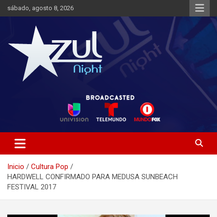
Saltar
sábado, agosto 8, 2026
al
contenido
Noticias de Entretenimiento
Azul Night TV
Inicio
Cultura Pop
HARDWELL CONFIRMADO PARA MEDUSA SUNBEACH
FESTIVAL 2017