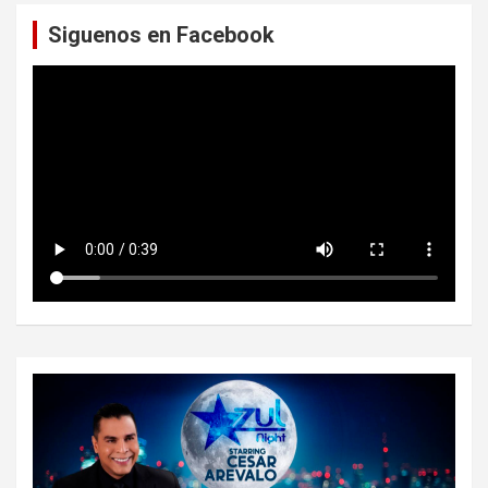
a
Siguenos en Facebook
r