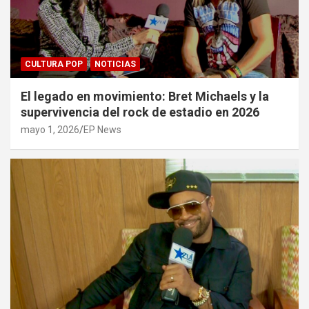
CULTURA POP
NOTICIAS
El legado en movimiento: Bret Michaels y la
supervivencia del rock de estadio en 2026
mayo 1, 2026
EP News