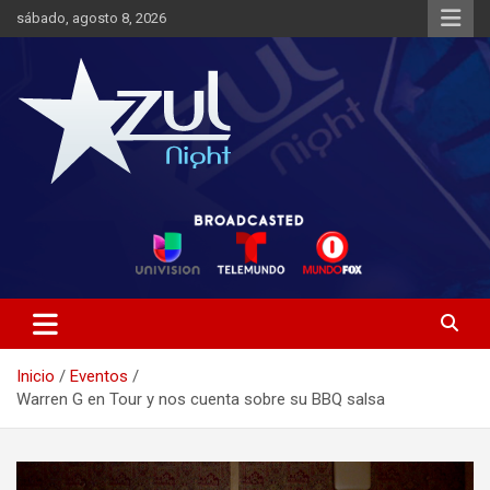
Saltar
sábado, agosto 8, 2026
al
contenido
Noticias de Entretenimiento
Azul Night TV
Inicio
Eventos
Warren G en Tour y nos cuenta sobre su BBQ salsa