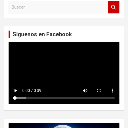
B
u
s
c
a
Siguenos en Facebook
r